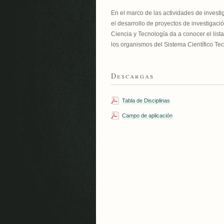
En el marco de las actividades de investi
el desarrollo de proyectos de investigaci
Ciencia y Tecnología da a conocer el list
los organismos del Sistema Científico Te
Descargas
Tabla de Disciplinas
Campo de aplicación