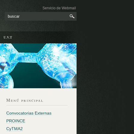
Servicio de Webmail
U.V.T
Menú principal
Convocatorias Externas
PROINCE
CyTMA2