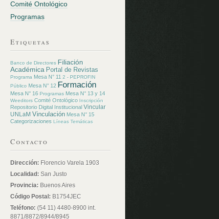
Comité Ontológico
Programas
Etiquetas
Filiación
Banco de Directores
Académica
Portal de Revistas
Mesa N° 11
Programa
2 - PEPROFIN
Formación
Mesa N° 12
Público
Mesa N° 16
Mesa N° 13 y 14
Programas
Comité Ontológico
Weeditors
Inscripción
Vincular
Repositorio Digital Institucional
Vinculación
UNLaM
Mesa N° 15
Categorizaciones
Líneas Temáticas
Contacto
Dirección:
Florencio Varela 1903
Localidad:
San Justo
Provincia:
Buenos Aires
Código Postal:
B1754JEC
Teléfono:
(54 11) 4480-8900 int.
8871/8872/8944/8945